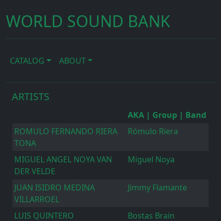
WORLD SOUND BANK
CATALOG
ABOUT
ARTISTS
AKA | Group | Band
ROMULO FERNANDO RIERA
Rómulo Riera
TONA
MIGUEL ANGEL NOYA VAN
Miguel Noya
DER VELDE
JUAN ISIDRO MEDINA
Jimmy Flamante
VILLARROEL
LUIS QUINTERO
Bostas Brain